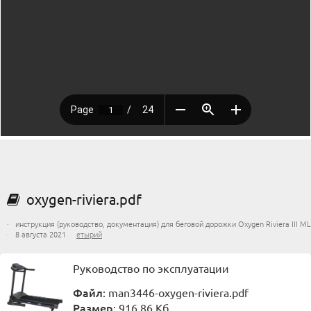
oxygen-riviera.pdf
· инструкция (руководство, документация) для беговой дорожки Oxygen Riviera III ML
· 8 августа 2021
етырий
Руководство по эксплуатации
Файл
: man3446-oxygen-riviera.pdf
Размер
: 916.86 Кб