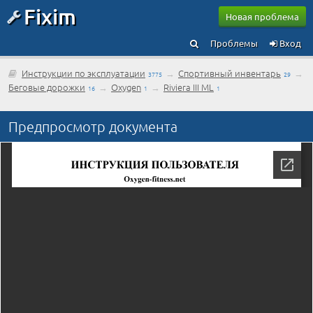
Fixim
Новая проблема
Проблемы
Вход
Инструкции по эксплуатации
→
Спортивный инвентарь
→
3775
29
Беговые дорожки
→
Oxygen
→
Riviera III ML
16
1
1
Предпросмотр документа