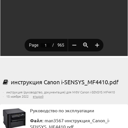
инструкция Canon i-SENSYS_MF4410.pdf
· инструкция (руководство, документация) для МФУ Canon i-SENSYS MF4410
· 15 ноября 2022
етырий
Руководство по эксплуатации
Файл
: man3567-инструкция_Canon_i-
SENSYS_MF4410.pdf