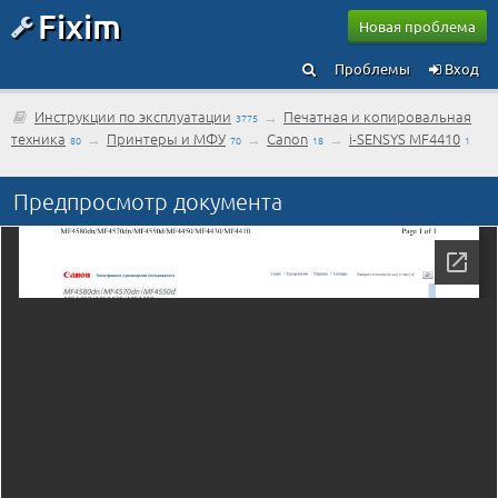
Fixim
Новая проблема
Проблемы
Вход
Инструкции по эксплуатации
→
Печатная и копировальная
3775
техника
→
Принтеры и МФУ
→
Canon
→
i-SENSYS MF4410
80
70
18
1
Предпросмотр документа