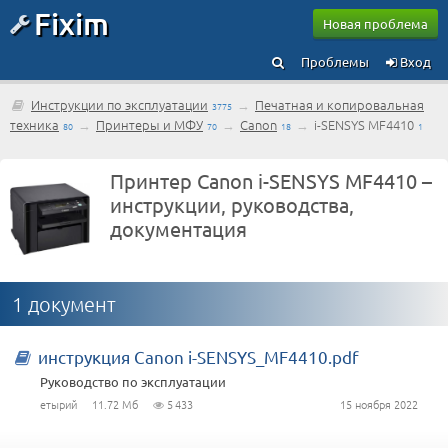
Fixim
Новая проблема
Проблемы
Вход
Инструкции по эксплуатации
→
Печатная и копировальная
3775
техника
→
Принтеры и МФУ
→
Canon
→
i-SENSYS MF4410
80
70
18
1
Принтер Canon i-SENSYS MF4410 –
инструкции, руководства,
документация
1 документ
инструкция Canon i-SENSYS_MF4410.pdf
Руководство по эксплуатации
етырий
11.72 Мб
5 433
15 ноября 2022