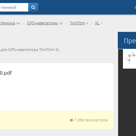
-техника
→
GPS-навигаторы
→
TomTom
→
XL
34
33
4
1
Пре
) для GPS-навигатора TomTom XL
0.pdf
1 206 просмотров