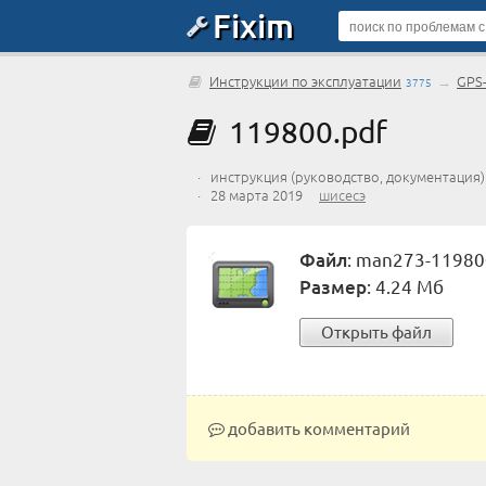
Fixim
Инструкции по эксплуатации
→
GPS
3775
119800.pdf
· инструкция (руководство, документация
· 28 марта 2019
шисесэ
Файл
: man273-11980
Размер
: 4.24 Мб
Открыть файл
добавить комментарий