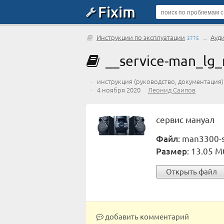
Fixim
Инструкции по эксплуатации
→
Ауд
3775
__service-man_lg
· инструкция (руководство, документация
· 4 ноября 2020
Леонид Саипов
сервис мануал
Файл
: man3300-
Размер
: 13.05 М
Открыть файл
добавить комментарий