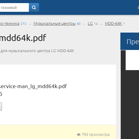
ио-техника
→
Музыкальные центры
→
LG
→
MDD-64K
272
80
14
1
_mdd64k.pdf
Пре
) для музыкального центра LG MDD-64K
service-man_lg_mdd64k.pdf
б
793 просмотра