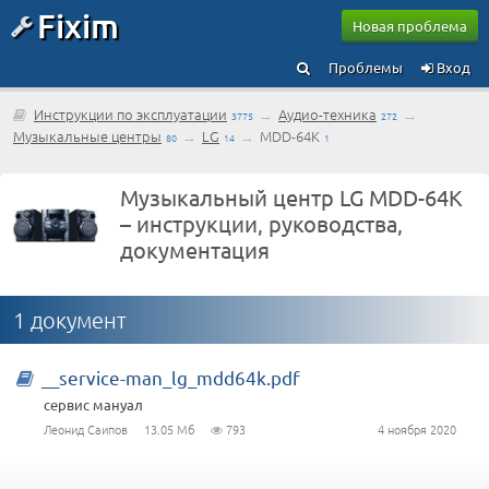
Fixim
Новая проблема
Проблемы
Вход
Инструкции по эксплуатации
→
Аудио-техника
→
3775
272
Музыкальные центры
→
LG
→
MDD-64K
80
14
1
Музыкальный центр LG MDD-64K
– инструкции, руководства,
документация
1 документ
__service-man_lg_mdd64k.pdf
сервис мануал
Леонид Саипов
13.05 Мб
793
4 ноября 2020