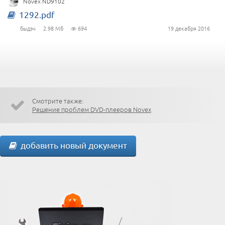
Novex ND9102
1292.pdf
быдэч
2.98 Мб
694
19 декабря 2016
Смотрите также:
Решение проблем DVD-плееров Novex
добавить новый документ