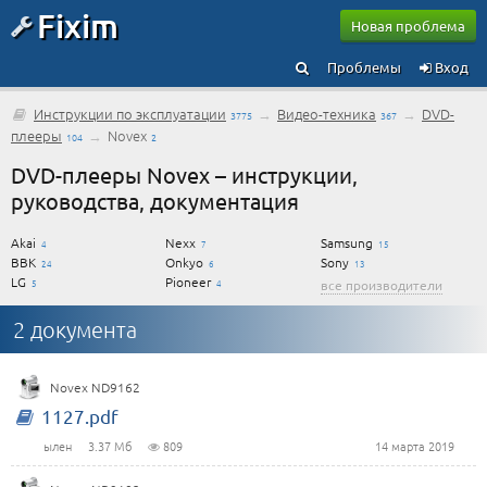
Fixim
Новая проблема
Проблемы
Вход
Инструкции по эксплуатации
→
Видео-техника
→
DVD-
3775
367
плееры
→
Novex
104
2
DVD-плееры Novex – инструкции,
руководства, документация
Akai
Nexx
Samsung
4
7
15
BBK
Onkyo
Sony
24
6
13
LG
Pioneer
5
4
все производители
2 документа
Novex ND9162
1127.pdf
ылен
3.37 Мб
809
14 марта 2019