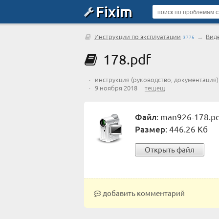
Fixim
Инструкции по эксплуатации
→
Вид
3775
178.pdf
· инструкция (руководство, документация
· 9 ноября 2018
тещещ
Файл
: man926-178.p
Размер
: 446.26 Кб
Открыть файл
добавить комментарий