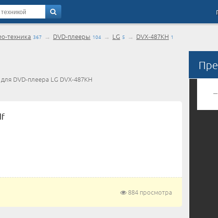
ео-техника
→
DVD-плееры
→
LG
→
DVX-487KH
367
104
5
1
Пре
) для DVD-плеера LG DVX-487KH
df
884 просмотра