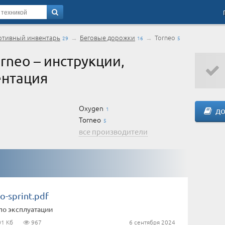
ртивный инвентарь
→
Беговые дорожки
→
Torneo
29
16
5
rneo – инструкции,
ентация
Oxygen
1
1
до
Torneo
1
5
все производители
o-sprint.pdf
по эксплуатации
01 Кб
967
6 сентября 2024