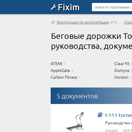
Fixim
Инструкции по эксплуатации
→
Спо
3775
Беговые дорожки To
руководства, докум
ATEMI
Clear Fit
1
AppleGate
Domyos
1
Carbon Fitness
Horizon
1
1
5 документов
t-111-torne
Руководство 
етырий
659.