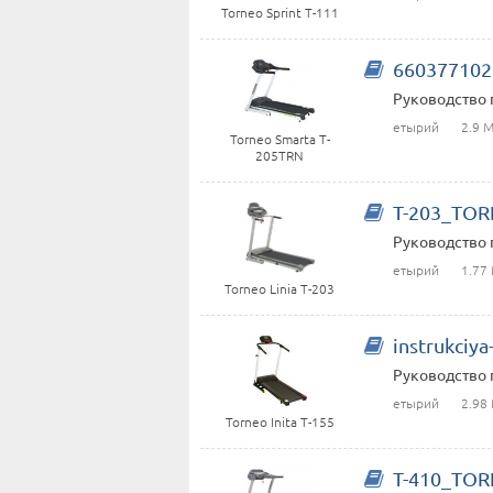
Torneo Sprint T-111
660377102
Руководство 
етырий
2.9 
Torneo Smarta T-
205TRN
T-203_TOR
Руководство 
етырий
1.77
Torneo Linia T-203
instrukciy
Руководство 
етырий
2.98
Torneo Inita T-155
T-410_TOR