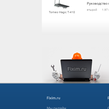
Руководство 
етырий
1.97
Torneo Magic T-410
Fixim.ru
Мы онлайн