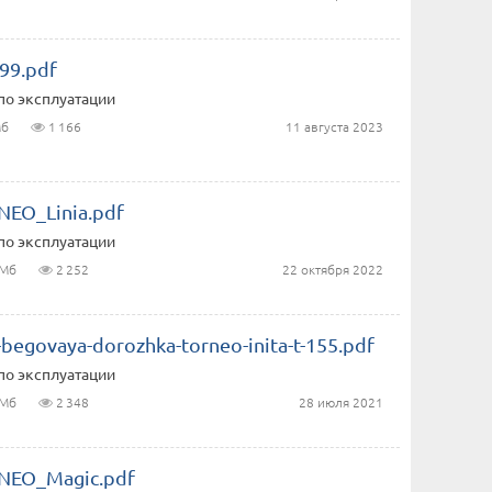
99.pdf
по эксплуатации
Мб
1 166
11 августа 2023
NEO_Linia.pdf
по эксплуатации
 Мб
2 252
22 октября 2022
a-begovaya-dorozhka-torneo-inita-t-155.pdf
по эксплуатации
 Мб
2 348
28 июля 2021
NEO_Magic.pdf