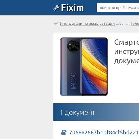
Fixim
Инструкции по эксплуатации
→
Тел
3775
Смартф
инстру
докум
1 документ
7068a2667b1bf84cf5bd221