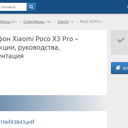
ефоны
→
Смартфоны
→
Xiaomi
→
Poco X3 Pro
821
158
13
1
он Xiaomi Poco X3 Pro –
кции, руководства,
ентация
до
10ef038d3.pdf