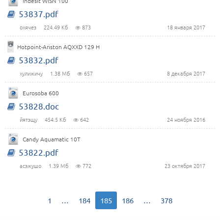
Indesit WISN 100
53837.pdf
охячез
224.49 Кб
873
18 января 2017
Hotpoint-Ariston AQXXD 129 H
53832.pdf
хулижичу
1.38 Мб
657
8 декабря 2017
Eurosoba 600
53828.doc
йятэщу
454.5 Кб
642
24 ноября 2016
Candy Aquamatic 10T
53822.pdf
асэжушо
1.39 Мб
772
23 октября 2017
1
…
184
185
186
…
378