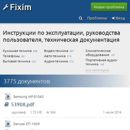
Fixim
Новая проблема
Проблемы
Вход
Инструкции по эксплуатации, руководства
пользователя, техническая документация
Кухонная техника
Видео-техника
Климатическое
938
367
оборудование
191
Телефоны
Авто-техника
821
279
Портативная аудио-
Бытовая техника
Аудио-техника
425
272
техника
160
все категории
3775 документов
Samsung WF-S1062
53908.pdf
идоловэф
1.72 Мб
564
1 июля 2016
Zanussi ZTI 1029