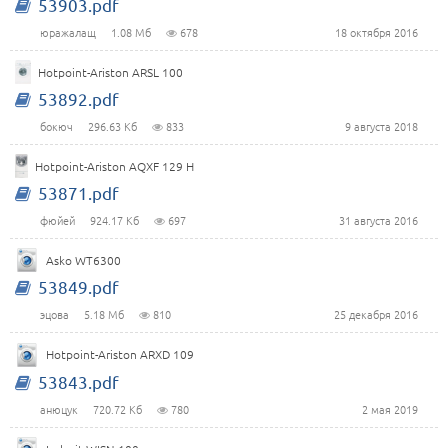
53903.pdf
юражалащ
1.08 Мб
678
18 октября 2016
Hotpoint-Ariston ARSL 100
53892.pdf
бокюч
296.63 Кб
833
9 августа 2018
Hotpoint-Ariston AQXF 129 H
53871.pdf
фюйей
924.17 Кб
697
31 августа 2016
Asko WT6300
53849.pdf
эцова
5.18 Мб
810
25 декабря 2016
Hotpoint-Ariston ARXD 109
53843.pdf
анюцук
720.72 Кб
780
2 мая 2019