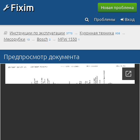
Fixim
Новая проблема
Проблемы
Вход
Инструкции по эксплуатации
→
Кухонная техника
→
3775
938
Мясорубки
→
Bosch
→
MFW 1550
13
2
1
Предпросмотр документа