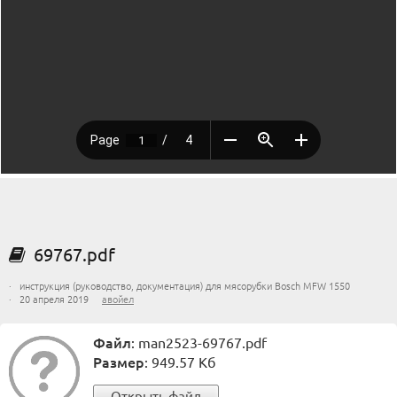
69767.pdf
· инструкция (руководство, документация) для мясорубки Bosch MFW 1550
· 20 апреля 2019
авойел
Файл
: man2523-69767.pdf
Размер
: 949.57 Кб
Открыть файл