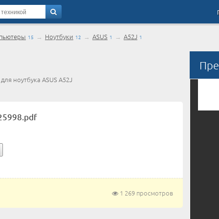
пьютеры
→
Ноутбуки
→
ASUS
→
A52J
15
12
1
1
Пре
 для ноутбука ASUS A52J
25998.pdf
1 269 просмотров