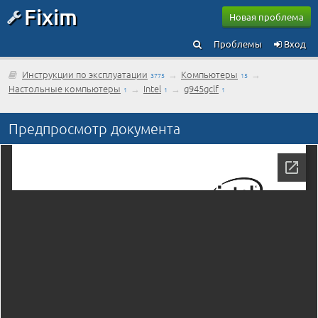
Fixim
Новая проблема
Проблемы
Вход
Инструкции по эксплуатации
→
Компьютеры
→
3775
15
Настольные компьютеры
→
Intel
→
g945gclf
1
1
1
Предпросмотр документа