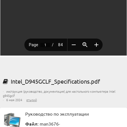
Intel_D945GCLF_Specifications.pdf
· инструкция (руководство, документация) для настольного компьютера Intel
g945gclf
· 6 мая 2024
етырий
Руководство по эксплуатации
Файл
: man3676-