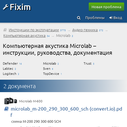
Fixim
Новая проблема
Проблемы
Вход
Инструкции по эксплуатации
→
Аудио-техника
→
3775
272
Компьютерная акустика
→
Microlab
34
2
Компьютерная акустика Microlab –
инструкции, руководства, документация
Defender
Microlab
Trust
16
2
5
Labtec
Sven
2
6
Logitech
TopDevice
2
1
2 документа
Microlab M-600
microlab_m-200_290_300_600_sch (convert.io).pd
f
схема M-200 290 300 600 SCH